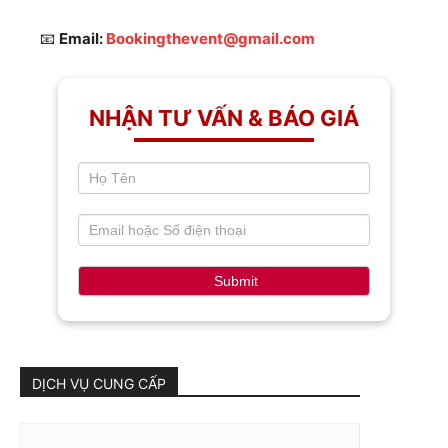
📧
Email:
Bookingthevent@gmail.com
If
NHẬN TƯ VẤN & BÁO GIÁ
Contact
you
Page
are
human,
leave
this
field
Submit
blank.
DỊCH VỤ CUNG CẤP