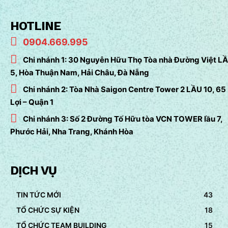
HOTLINE
0904.669.995
Chi nhánh 1: 30 Nguyễn Hữu Thọ Tòa nhà Đường Việt L
5, Hòa Thuận Nam, Hải Châu, Đà Nẵng
Chi nhánh 2: Tòa Nhà Saigon Centre Tower 2 LẦU 10, 65
Lợi – Quận 1
Chi nhánh 3: Số 2 Đường Tố Hữu tòa VCN TOWER lầu 7,
Phước Hải, Nha Trang, Khánh Hòa
DỊCH VỤ
TIN TỨC MỚI
43
TỔ CHỨC SỰ KIỆN
18
TỔ CHỨC TEAM BUILDING
15