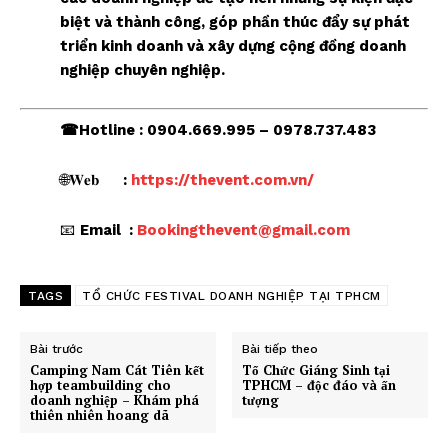
biệt và thành công, góp phần thúc đẩy sự phát
triển kinh doanh và xây dựng cộng đồng doanh
nghiệp chuyên nghiệp.
☎Hotline
:
0904.669.995 – 0978.737.483
🌐𝐖𝐞𝐛
:
https://thevent.com.vn/
📧
Email :
Bookingthevent@gmail.com
TAGS
TỔ CHỨC FESTIVAL DOANH NGHIỆP TẠI TPHCM
Bài trước
Bài tiếp theo
Camping Nam Cát Tiên kết
Tổ Chức Giáng Sinh tại
hợp teambuilding cho
TPHCM – độc đáo và ấn
doanh nghiệp – Khám phá
tượng
thiên nhiên hoang dã