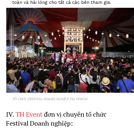
toàn và hài lòng cho tất cả các bên tham gia.
TỔ CHỨC FESTIVAL DOANH NGHIỆP TẠI TPHCM
IV.
TH Event
đơn vị chuyên tổ chức
Festival Doanh nghiệp: